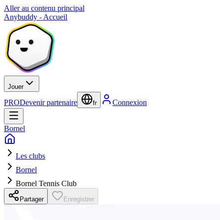
Aller au contenu principal
Anybuddy - Accueil
Jouer
PRO
Devenir partenaire
Connexion
fr
Bornel
Les clubs
Bornel
Bornel Tennis Club
Partager
Enregistrer