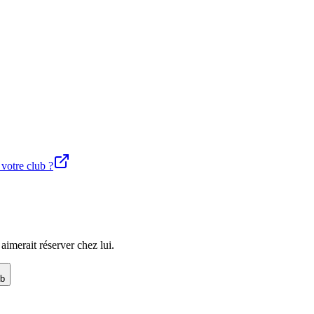
 votre club ?
imerait réserver chez lui.
ub