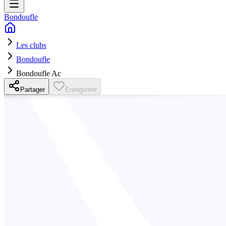
Bondoufle
Les clubs
Bondoufle
Bondoufle Ac
Partager
Enregistrer