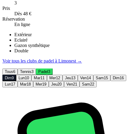
3
Prix
Dès 48 €
Réservation
En ligne
Extérieur
Eclairé
Gazon synthétique
Double
Voir tous les clubs de
padel
à
Limonest
→
Tous
6
Tennis
3
Padel
3
Dim
9
Lun
10
Mar
11
Mer
12
Jeu
13
Ven
14
Sam
15
Dim
16
Lun
17
Mar
18
Mer
19
Jeu
20
Ven
21
Sam
22