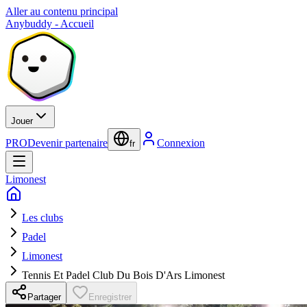
Aller au contenu principal
Anybuddy - Accueil
Jouer
PRO
Devenir partenaire
Connexion
fr
Limonest
Les clubs
Padel
Limonest
Tennis Et Padel Club Du Bois D'Ars Limonest
Partager
Enregistrer