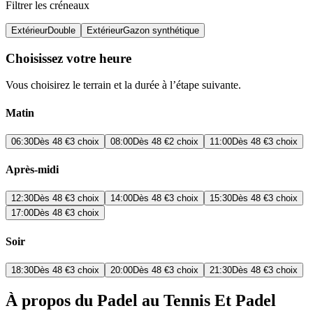
Filtrer les créneaux
Extérieur
Double
Extérieur
Gazon synthétique
Choisissez votre heure
Vous choisirez le terrain et la durée à l’étape suivante.
Matin
06:30
Dès
48 €
3 choix
08:00
Dès
48 €
2 choix
11:00
Dès
48 €
3 choix
Après-midi
12:30
Dès
48 €
3 choix
14:00
Dès
48 €
3 choix
15:30
Dès
48 €
3 choix
17:00
Dès
48 €
3 choix
Soir
18:30
Dès
48 €
3 choix
20:00
Dès
48 €
3 choix
21:30
Dès
48 €
3 choix
À propos du Padel au Tennis Et Padel