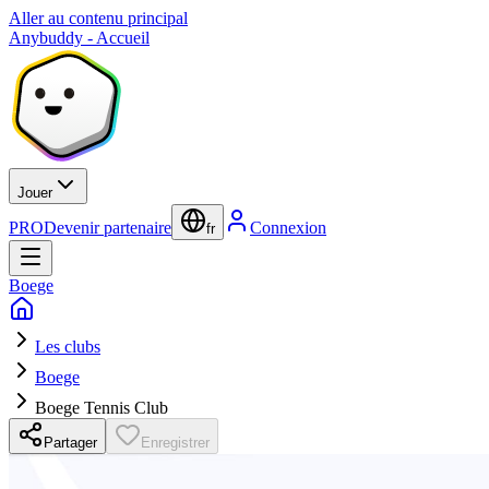
Aller au contenu principal
Anybuddy - Accueil
Jouer
PRO
Devenir partenaire
Connexion
fr
Boege
Les clubs
Boege
Boege Tennis Club
Partager
Enregistrer