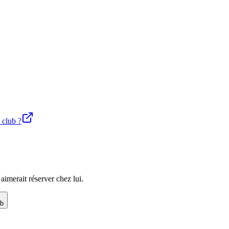
 club ?
imerait réserver chez lui.
ub