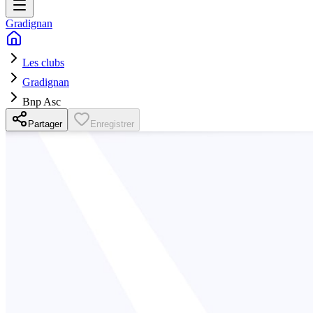
Gradignan
Les clubs
Gradignan
Bnp Asc
Partager
Enregistrer