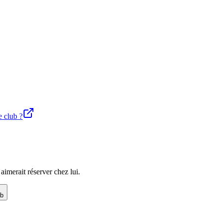
e club ?
imerait réserver chez lui.
ub