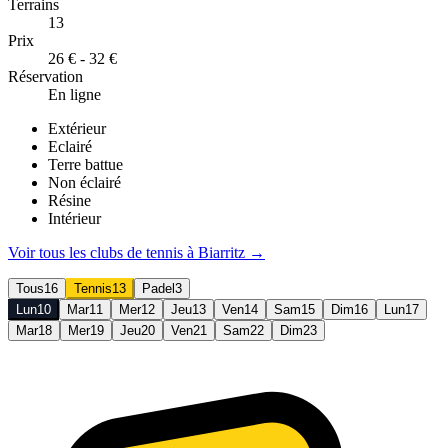
Terrains
13
Prix
26 € - 32 €
Réservation
En ligne
Extérieur
Eclairé
Terre battue
Non éclairé
Résine
Intérieur
Voir tous les clubs de
tennis
à
Biarritz
→
Tous
16
Tennis
13
Padel
3
Lun
10
Mar
11
Mer
12
Jeu
13
Ven
14
Sam
15
Dim
16
Lun
17
Mar
18
Mer
19
Jeu
20
Ven
21
Sam
22
Dim
23