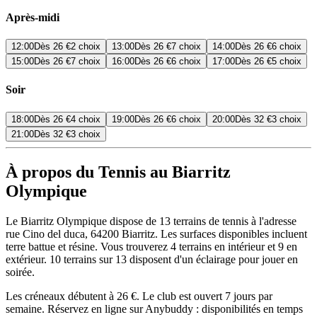
Après-midi
12:00
Dès
26 €
2 choix
13:00
Dès
26 €
7 choix
14:00
Dès
26 €
6 choix
15:00
Dès
26 €
7 choix
16:00
Dès
26 €
6 choix
17:00
Dès
26 €
5 choix
Soir
18:00
Dès
26 €
4 choix
19:00
Dès
26 €
6 choix
20:00
Dès
32 €
3 choix
21:00
Dès
32 €
3 choix
À propos du Tennis au Biarritz
Olympique
Le Biarritz Olympique dispose de 13 terrains de tennis à l'adresse
rue Cino del duca, 64200 Biarritz. Les surfaces disponibles incluent
terre battue et résine. Vous trouverez 4 terrains en intérieur et 9 en
extérieur. 10 terrains sur 13 disposent d'un éclairage pour jouer en
soirée.
Les créneaux débutent à 26 €. Le club est ouvert 7 jours par
semaine. Réservez en ligne sur Anybuddy : disponibilités en temps