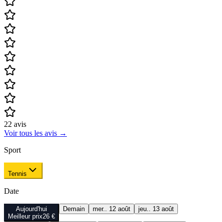
22
avis
Voir tous les avis
→
Sport
Tennis
Date
Aujourd'hui
Demain
mer.. 12 août
jeu.. 13 août
Meilleur prix
26 €