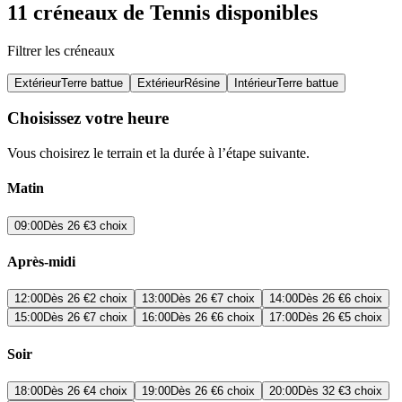
11 créneaux de Tennis disponibles
Filtrer les créneaux
Extérieur
Terre battue
Extérieur
Résine
Intérieur
Terre battue
Choisissez votre heure
Vous choisirez le terrain et la durée à l’étape suivante.
Matin
09:00
Dès
26 €
3 choix
Après-midi
12:00
Dès
26 €
2 choix
13:00
Dès
26 €
7 choix
14:00
Dès
26 €
6 choix
15:00
Dès
26 €
7 choix
16:00
Dès
26 €
6 choix
17:00
Dès
26 €
5 choix
Soir
18:00
Dès
26 €
4 choix
19:00
Dès
26 €
6 choix
20:00
Dès
32 €
3 choix