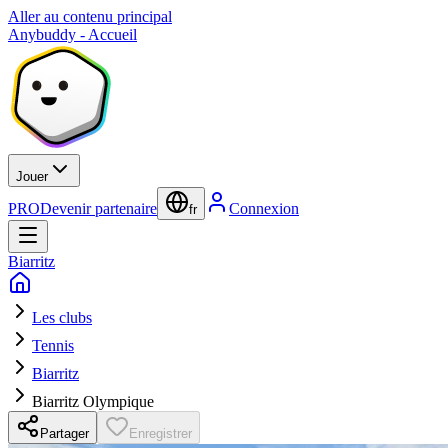
Aller au contenu principal
Anybuddy - Accueil
Jouer
PRO
Devenir partenaire
Connexion
fr
Biarritz
Les clubs
Tennis
Biarritz
Biarritz Olympique
Partager
Enregistrer