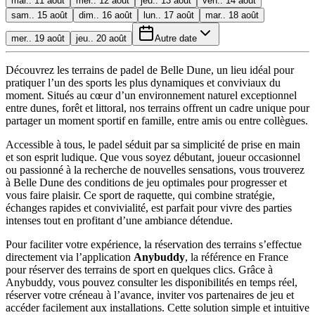
mar.. 11 août
mer.. 12 août
jeu.. 13 août
ven.. 14 août
sam.. 15 août
dim.. 16 août
lun.. 17 août
mar.. 18 août
mer.. 19 août
jeu.. 20 août
Autre date
Découvrez les terrains de padel de Belle Dune, un lieu idéal pour
pratiquer l’un des sports les plus dynamiques et conviviaux du
moment. Situés au cœur d’un environnement naturel exceptionnel
entre dunes, forêt et littoral, nos terrains offrent un cadre unique pour
partager un moment sportif en famille, entre amis ou entre collègues.
Accessible à tous, le padel séduit par sa simplicité de prise en main
et son esprit ludique. Que vous soyez débutant, joueur occasionnel
ou passionné à la recherche de nouvelles sensations, vous trouverez
à Belle Dune des conditions de jeu optimales pour progresser et
vous faire plaisir. Ce sport de raquette, qui combine stratégie,
échanges rapides et convivialité, est parfait pour vivre des parties
intenses tout en profitant d’une ambiance détendue.
Pour faciliter votre expérience, la réservation des terrains s’effectue
directement via l’application
Anybuddy
, la référence en France
pour réserver des terrains de sport en quelques clics. Grâce à
Anybuddy, vous pouvez consulter les disponibilités en temps réel,
réserver votre créneau à l’avance, inviter vos partenaires de jeu et
accéder facilement aux installations. Cette solution simple et intuitive