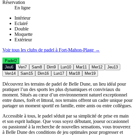
Réservation
En ligne
Intérieur
Eclairé
Double
Moquette
Extérieur
Voir tous les clubs de
padel
à
Fort-Mahon-Plage
→
Padel
2
Jeu
6
Ven
7
Sam
8
Dim
9
Lun
10
Mar
11
Mer
12
Jeu
13
Ven
14
Sam
15
Dim
16
Lun
17
Mar
18
Mer
19
Découvrez les terrains de padel de Belle Dune, un lieu idéal pour
pratiquer l’un des sports les plus dynamiques et conviviaux du
moment. Situés au cœur d’un environnement naturel exceptionnel
entre dunes, forêt et littoral, nos terrains offrent un cadre unique pour
partager un moment sportif en famille, entre amis ou entre collègues.
Accessible à tous, le padel séduit par sa simplicité de prise en main
et son esprit ludique. Que vous soyez débutant, joueur occasionnel
ou passionné à la recherche de nouvelles sensations, vous trouverez
à Belle Dune des conditions de jeu optimales pour progresser et