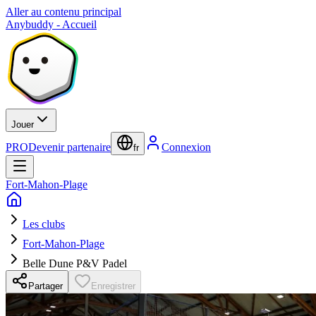
Aller au contenu principal
Anybuddy - Accueil
Jouer
PRO
Devenir partenaire
Connexion
fr
Fort-Mahon-Plage
Les clubs
Fort-Mahon-Plage
Belle Dune P&V Padel
Partager
Enregistrer