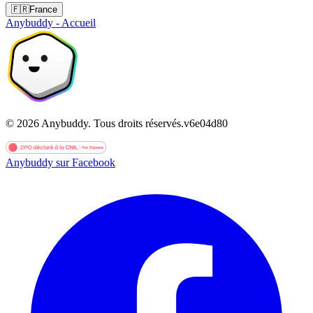
🇫🇷
France
Anybuddy - Accueil
©
2026
Anybuddy.
Tous droits réservés.
v
6e04d80
Anybuddy sur Facebook