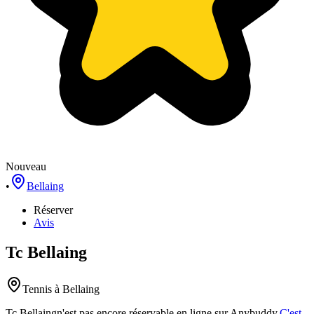
Nouveau
•
Bellaing
Réserver
Avis
Tc Bellaing
Tennis
à Bellaing
Tc Bellaing
n'est pas encore réservable en ligne sur Anybuddy.
C'est