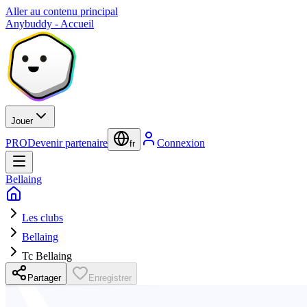
Aller au contenu principal
Anybuddy - Accueil
Jouer
PRO
Devenir partenaire
Connexion
fr
Bellaing
Les clubs
Bellaing
Tc Bellaing
Partager
Enregistrer