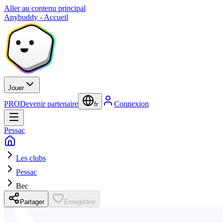
Aller au contenu principal
Anybuddy - Accueil
Jouer
PRO
Devenir partenaire
Connexion
fr
Pessac
Les clubs
Pessac
Bec
Partager
Enregistrer