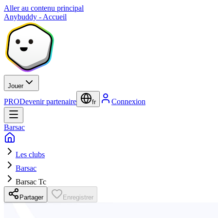
Aller au contenu principal
Anybuddy - Accueil
Jouer
PRO
Devenir partenaire
Connexion
fr
Barsac
Les clubs
Barsac
Barsac Tc
Partager
Enregistrer