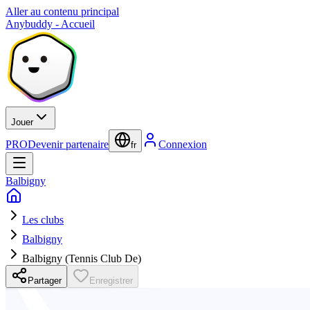
Aller au contenu principal
Anybuddy - Accueil
Jouer
PRO
Devenir partenaire
Connexion
fr
Balbigny
Les clubs
Balbigny
Balbigny (Tennis Club De)
Partager
Enregistrer