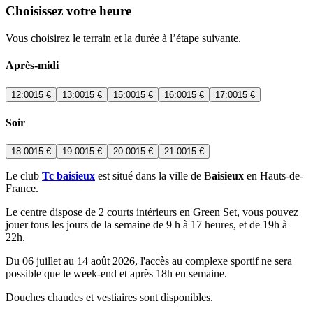
Choisissez votre heure
Vous choisirez le terrain et la durée à l’étape suivante.
Après-midi
12:00
15 €
13:00
15 €
15:00
15 €
16:00
15 €
17:00
15 €
Soir
18:00
15 €
19:00
15 €
20:00
15 €
21:00
15 €
Le club
Tc baisieux
est situé dans la ville de B
aisieux
en Hauts-de-
France.
Le centre dispose de 2 courts intérieurs en Green Set, vous pouvez
jouer tous les jours de la semaine de 9 h à 17 heures, et de 19h à
22h.
Du 06 juillet au 14 août 2026, l'accès au complexe sportif ne sera
possible que le week-end et après 18h en semaine.
Douches chaudes et vestiaires sont disponibles.