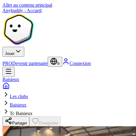
Aller au contenu principal
Anybuddy - Accueil
Jouer
PRO
Devenir partenaire
Connexion
fr
Baisieux
Les clubs
Baisieux
Tc Baisieux
Partager
Enregistrer