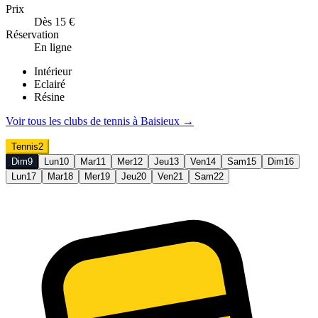
Prix
Dès 15 €
Réservation
En ligne
Intérieur
Eclairé
Résine
Voir tous les clubs de
tennis
à
Baisieux
→
Tennis
2
Dim
9
Lun
10
Mar
11
Mer
12
Jeu
13
Ven
14
Sam
15
Dim
16
Lun
17
Mar
18
Mer
19
Jeu
20
Ven
21
Sam
22