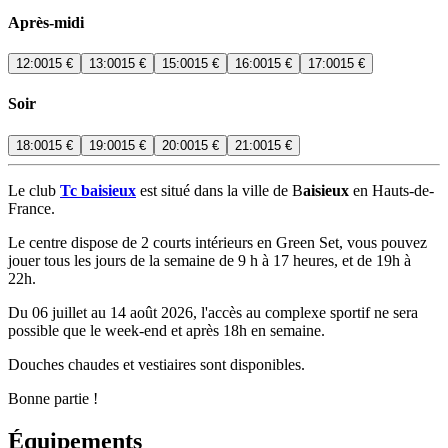
Après-midi
12:00
15 €
13:00
15 €
15:00
15 €
16:00
15 €
17:00
15 €
Soir
18:00
15 €
19:00
15 €
20:00
15 €
21:00
15 €
Le club
Tc baisieux
est situé dans la ville de B
aisieux
en Hauts-de-
France.
Le centre dispose de 2 courts intérieurs en Green Set, vous pouvez
jouer tous les jours de la semaine de 9 h à 17 heures, et de 19h à
22h.
Du 06 juillet au 14 août 2026, l'accès au complexe sportif ne sera
possible que le week-end et après 18h en semaine.
Douches chaudes et vestiaires sont disponibles.
Bonne partie !
Équipements