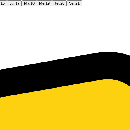
m
16
Lun
17
Mar
18
Mer
19
Jeu
20
Ven
21