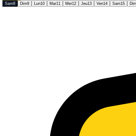
Sam
8
Dim
9
Lun
10
Mar
11
Mer
12
Jeu
13
Ven
14
Sam
15
Di