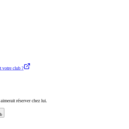
t votre club ?
imerait réserver chez lui.
ub