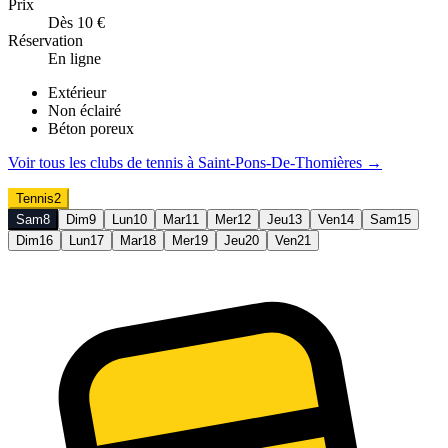
Prix
Dès 10 €
Réservation
En ligne
Extérieur
Non éclairé
Béton poreux
Voir tous les clubs de
tennis
à
Saint-Pons-De-Thomières
→
Tennis
2
Sam
8
Dim
9
Lun
10
Mar
11
Mer
12
Jeu
13
Ven
14
Sam
15
Dim
16
Lun
17
Mar
18
Mer
19
Jeu
20
Ven
21