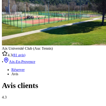
Aix Université Club (Auc Tennis)
4.3
(
81
avis
)
•
Aix-En-Provence
Réserver
Avis
Avis clients
4.3