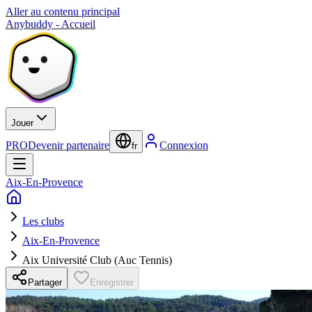
Aller au contenu principal
Anybuddy - Accueil
Jouer
PRO
Devenir partenaire
Connexion
fr
Aix-En-Provence
Les clubs
Aix-En-Provence
Aix Université Club (Auc Tennis)
Partager
Enregistrer