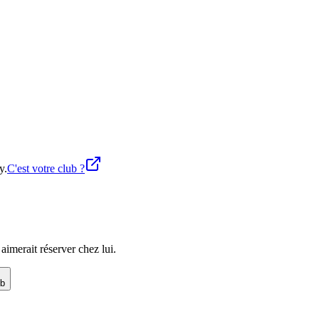
y.
C'est votre club ?
imerait réserver chez lui.
ub