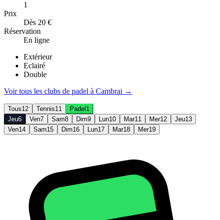
1
Prix
Dès 20 €
Réservation
En ligne
Extérieur
Eclairé
Double
Voir tous les clubs de
padel
à
Cambrai
→
Tous
12
Tennis
11
Padel
1
Jeu
6
Ven
7
Sam
8
Dim
9
Lun
10
Mar
11
Mer
12
Jeu
13
Ven
14
Sam
15
Dim
16
Lun
17
Mar
18
Mer
19