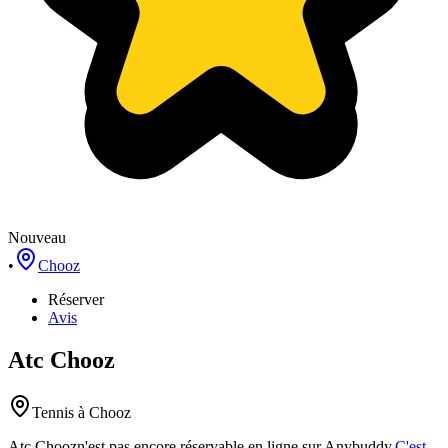
Nouveau
•
Chooz
Réserver
Avis
Atc Chooz
Tennis
à Chooz
Atc Chooz
n'est pas encore réservable en ligne sur Anybuddy.
C'est