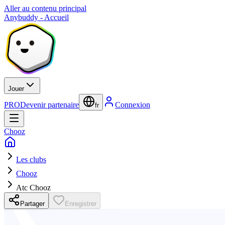
Aller au contenu principal
Anybuddy - Accueil
Jouer
PRO
Devenir partenaire
Connexion
fr
Chooz
Les clubs
Chooz
Atc Chooz
Partager
Enregistrer