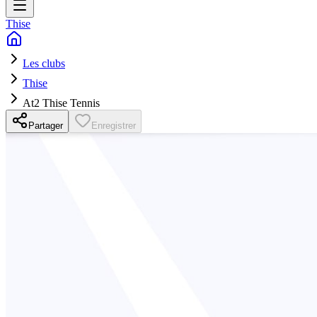
Thise
Les clubs
Thise
At2 Thise Tennis
Partager
Enregistrer