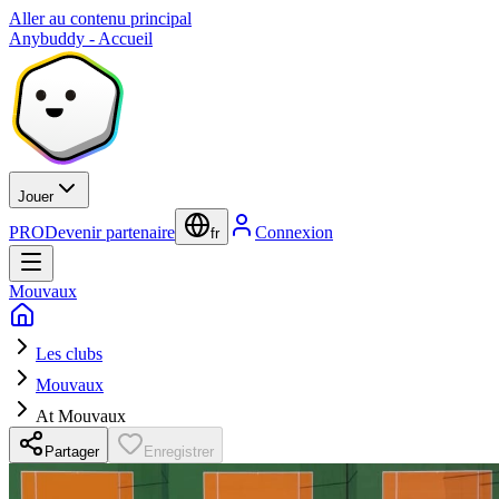
Aller au contenu principal
Anybuddy - Accueil
Jouer
PRO
Devenir partenaire
Connexion
fr
Mouvaux
Les clubs
Mouvaux
At Mouvaux
Partager
Enregistrer