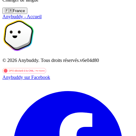
🇫🇷
France
Anybuddy - Accueil
©
2026
Anybuddy.
Tous droits réservés.
v
6e04d80
Anybuddy sur Facebook