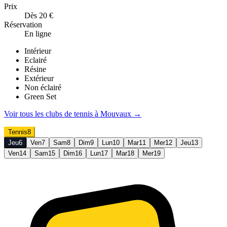
Prix
Dès 20 €
Réservation
En ligne
Intérieur
Eclairé
Résine
Extérieur
Non éclairé
Green Set
Voir tous les clubs de
tennis
à
Mouvaux
→
Tennis
8
Jeu
6
Ven
7
Sam
8
Dim
9
Lun
10
Mar
11
Mer
12
Jeu
13
Ven
14
Sam
15
Dim
16
Lun
17
Mar
18
Mer
19