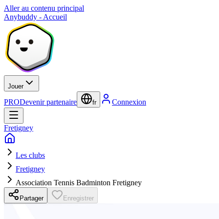
Aller au contenu principal
Anybuddy - Accueil
Jouer
PRO
Devenir partenaire
Connexion
fr
Fretigney
Les clubs
Fretigney
Association Tennis Badminton Fretigney
Partager
Enregistrer