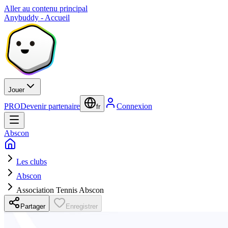
Aller au contenu principal
Anybuddy - Accueil
Jouer
PRO
Devenir partenaire
Connexion
fr
Abscon
Les clubs
Abscon
Association Tennis Abscon
Partager
Enregistrer