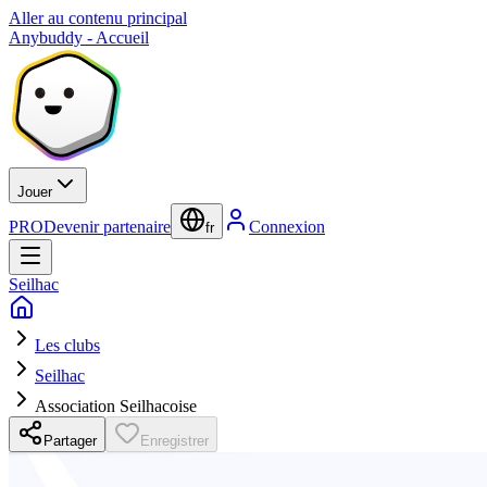
Aller au contenu principal
Anybuddy - Accueil
Jouer
PRO
Devenir partenaire
Connexion
fr
Seilhac
Les clubs
Seilhac
Association Seilhacoise
Partager
Enregistrer