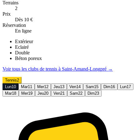
Terrains
2
Prix
Dès 10 €
Réservation
En ligne
Extérieur
Eclairé
Double
Béton poreux
Voir tous les clubs de
tennis
à
Saint-Amand-Longpré
→
Tennis
2
Lun
10
Mar
11
Mer
12
Jeu
13
Ven
14
Sam
15
Dim
16
Lun
17
Mar
18
Mer
19
Jeu
20
Ven
21
Sam
22
Dim
23