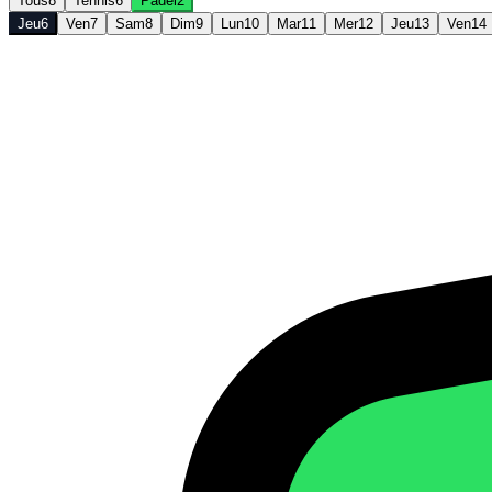
Tous
8
Tennis
6
Padel
2
Jeu
6
Ven
7
Sam
8
Dim
9
Lun
10
Mar
11
Mer
12
Jeu
13
Ven
14