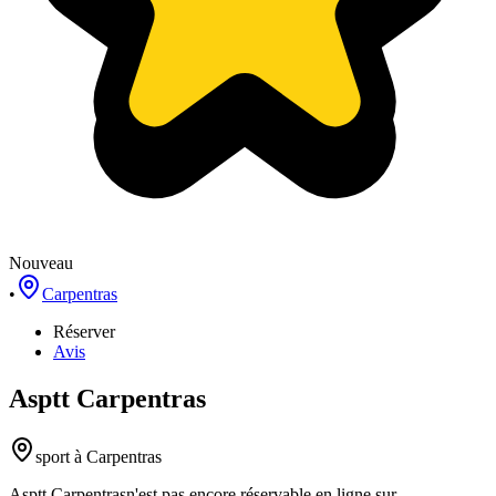
Nouveau
•
Carpentras
Réserver
Avis
Asptt Carpentras
sport
à Carpentras
Asptt Carpentras
n'est pas encore réservable en ligne sur