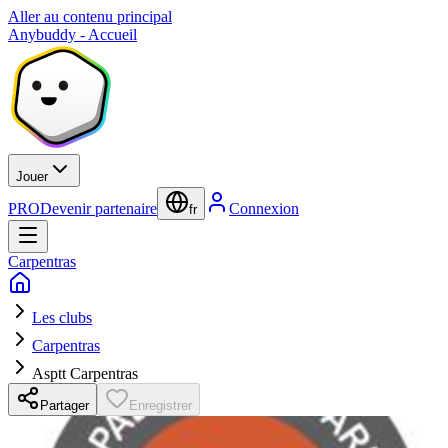
Aller au contenu principal
Anybuddy - Accueil
Jouer
PRO
Devenir partenaire
Connexion
fr
Carpentras
Les clubs
Carpentras
Asptt Carpentras
Partager
Enregistrer