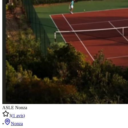
ASLE Nonza
3
(
1
avis
)
•
Nonza