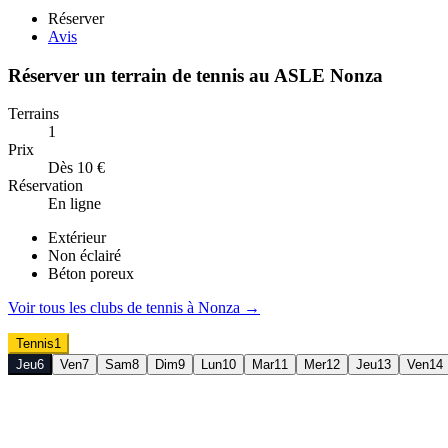
Réserver
Avis
Réserver un terrain de
tennis
au
ASLE Nonza
Terrains
1
Prix
Dès 10 €
Réservation
En ligne
Extérieur
Non éclairé
Béton poreux
Voir tous les clubs de
tennis
à
Nonza
→
Tennis
1
Jeu
6
Ven
7
Sam
8
Dim
9
Lun
10
Mar
11
Mer
12
Jeu
13
Ven
14