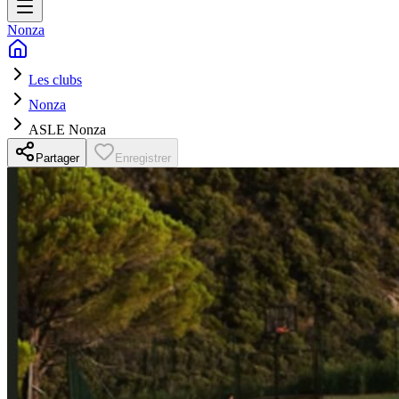
Nonza
Les clubs
Nonza
ASLE Nonza
Partager
Enregistrer