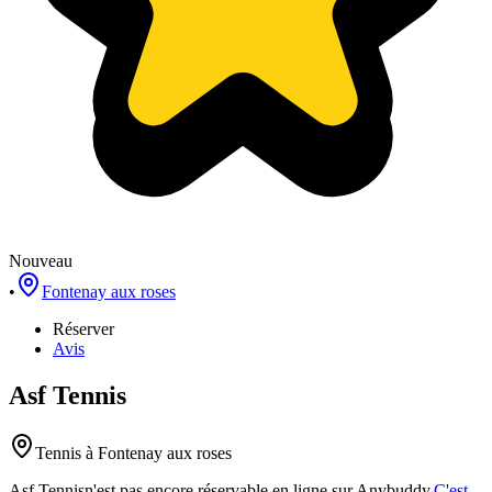
Nouveau
•
Fontenay aux roses
Réserver
Avis
Asf Tennis
Tennis
à Fontenay aux roses
Asf Tennis
n'est pas encore réservable en ligne sur Anybuddy.
C'est