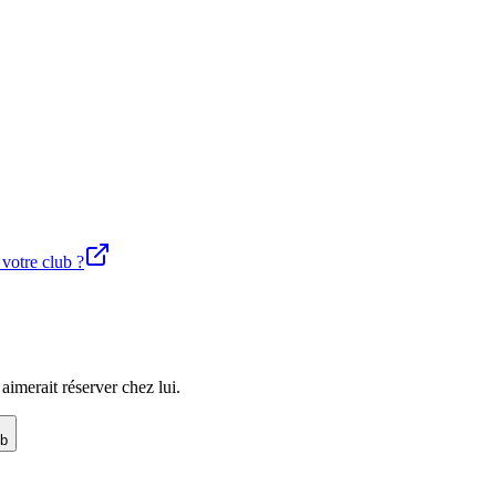
 votre club ?
imerait réserver chez lui.
ub