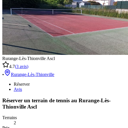
Rurange-Lès-Thionville Ascl
4.7
(
3
avis
)
•
Rurange-Lès-Thionville
Réserver
Avis
Réserver un terrain de
tennis
au
Rurange-Lès-
Thionville Ascl
Terrains
2
Prix