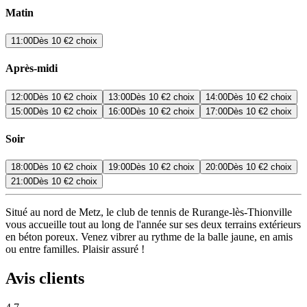
Matin
11:00
Dès
10 €
2 choix
Après-midi
12:00
Dès
10 €
2 choix
13:00
Dès
10 €
2 choix
14:00
Dès
10 €
2 choix
15:00
Dès
10 €
2 choix
16:00
Dès
10 €
2 choix
17:00
Dès
10 €
2 choix
Soir
18:00
Dès
10 €
2 choix
19:00
Dès
10 €
2 choix
20:00
Dès
10 €
2 choix
21:00
Dès
10 €
2 choix
Situé au nord de Metz, le club de tennis de Rurange-lès-Thionville
vous accueille tout au long de l'année sur ses deux terrains extérieurs
en béton poreux. Venez vibrer au rythme de la balle jaune, en amis
ou entre familles. Plaisir assuré !
Avis clients