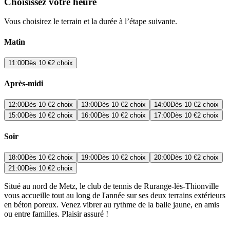
Choisissez votre heure
Vous choisirez le terrain et la durée à l’étape suivante.
Matin
11:00
Dès
10 €
2 choix
Après-midi
12:00
Dès
10 €
2 choix
13:00
Dès
10 €
2 choix
14:00
Dès
10 €
2 choix
15:00
Dès
10 €
2 choix
16:00
Dès
10 €
2 choix
17:00
Dès
10 €
2 choix
Soir
18:00
Dès
10 €
2 choix
19:00
Dès
10 €
2 choix
20:00
Dès
10 €
2 choix
21:00
Dès
10 €
2 choix
Situé au nord de Metz, le club de tennis de Rurange-lès-Thionville
vous accueille tout au long de l'année sur ses deux terrains extérieurs
en béton poreux. Venez vibrer au rythme de la balle jaune, en amis
ou entre familles. Plaisir assuré !