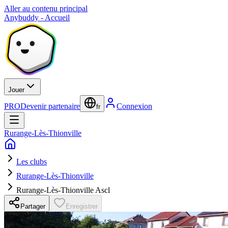
Aller au contenu principal
Anybuddy - Accueil
Jouer
PRO
Devenir partenaire
Connexion
fr
Rurange-Lès-Thionville
Les clubs
Rurange-Lès-Thionville
Rurange-Lès-Thionville Ascl
Partager
Enregistrer