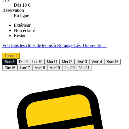
Dès 10 €
Réservation
En ligne
Extérieur
Non éclairé
Résine
Voir tous les clubs de
tennis
à
Rurange-Lès-Thionville
→
Tennis
2
Sam
8
Dim
9
Lun
10
Mar
11
Mer
12
Jeu
13
Ven
14
Sam
15
Dim
16
Lun
17
Mar
18
Mer
19
Jeu
20
Ven
21