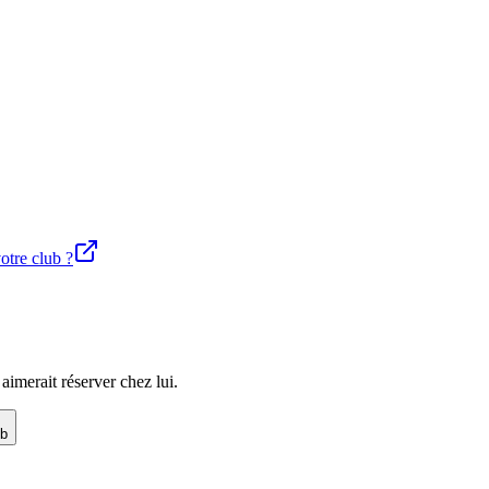
votre club ?
imerait réserver chez lui.
ub