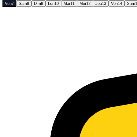
Ven
7
Sam
8
Dim
9
Lun
10
Mar
11
Mer
12
Jeu
13
Ven
14
Sam