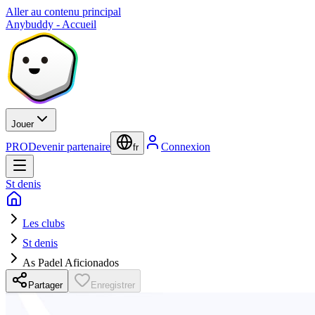
Aller au contenu principal
Anybuddy - Accueil
Jouer
PRO
Devenir partenaire
Connexion
fr
St denis
Les clubs
St denis
As Padel Aficionados
Partager
Enregistrer