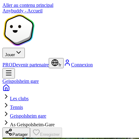
Aller au contenu principal
Anybuddy - Accueil
Jouer
PRO
Devenir partenaire
Connexion
fr
Geispolsheim gare
Les clubs
Tennis
Geispolsheim gare
As Geispolsheim-Gare
Partager
Enregistrer