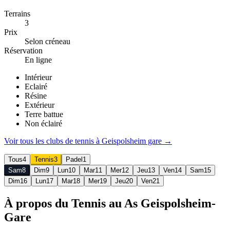
Terrains
3
Prix
Selon créneau
Réservation
En ligne
Intérieur
Eclairé
Résine
Extérieur
Terre battue
Non éclairé
Voir tous les clubs de
tennis
à
Geispolsheim gare
→
Tous
4
Tennis
3
Padel
1
Sam
8
Dim
9
Lun
10
Mar
11
Mer
12
Jeu
13
Ven
14
Sam
15
Dim
16
Lun
17
Mar
18
Mer
19
Jeu
20
Ven
21
À propos du Tennis au As Geispolsheim-
Gare