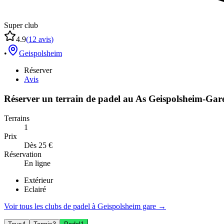
Super club
4.9
(
12
avis
)
•
Geispolsheim
Réserver
Avis
Réserver un terrain de
padel
au
As Geispolsheim-Gar
Terrains
1
Prix
Dès 25 €
Réservation
En ligne
Extérieur
Eclairé
Voir tous les clubs de
padel
à
Geispolsheim gare
→