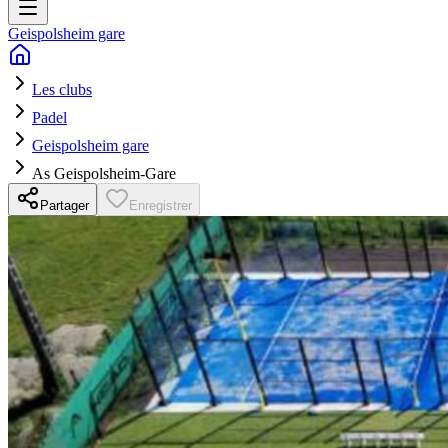
Geispolsheim gare
Les clubs
Padel
Geispolsheim gare
As Geispolsheim-Gare
Partager
Enregistrer