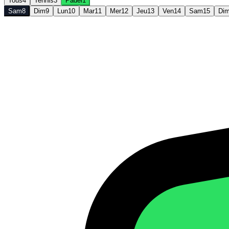
Tous
4
Tennis
3
Padel
1
Sam
8
Dim
9
Lun
10
Mar
11
Mer
12
Jeu
13
Ven
14
Sam
15
Di