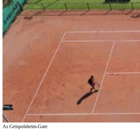
As Geispolsheim-Gare