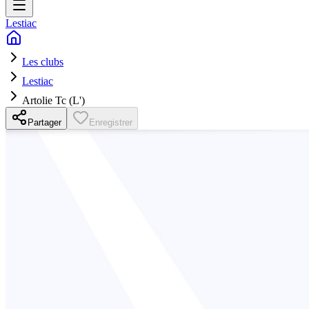
Lestiac
Les clubs
Lestiac
Artolie Tc (L')
Partager
Enregistrer