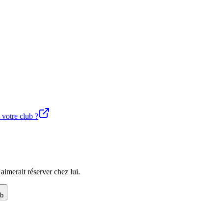
 votre club ?
imerait réserver chez lui.
ub