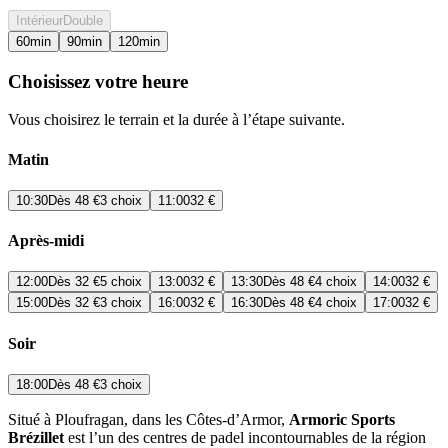
Intérieur
Double
60
min
90
min
120
min
Choisissez votre heure
Vous choisirez le terrain et la durée à l’étape suivante.
Matin
10:30
Dès
48 €
3 choix
11:00
32 €
Après-midi
12:00
Dès
32 €
5 choix
13:00
32 €
13:30
Dès
48 €
4 choix
14:00
32 €
15:00
Dès
32 €
3 choix
16:00
32 €
16:30
Dès
48 €
4 choix
17:00
32 €
Soir
18:00
Dès
48 €
3 choix
Situé à Ploufragan, dans les Côtes-d’Armor,
Armoric Sports
Brézillet
est l’un des centres de padel incontournables de la région