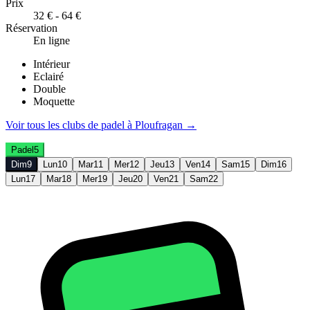
Prix
32 € - 64 €
Réservation
En ligne
Intérieur
Eclairé
Double
Moquette
Voir tous les clubs de
padel
à
Ploufragan
→
Padel
5
Dim
9
Lun
10
Mar
11
Mer
12
Jeu
13
Ven
14
Sam
15
Dim
16
Lun
17
Mar
18
Mer
19
Jeu
20
Ven
21
Sam
22