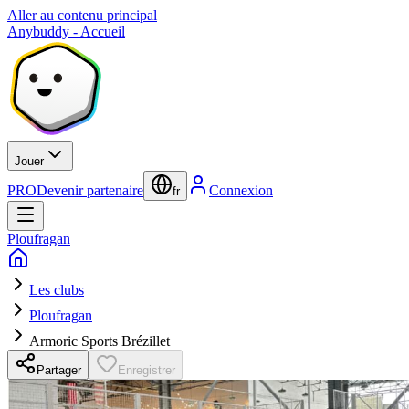
Aller au contenu principal
Anybuddy - Accueil
Jouer
PRO
Devenir partenaire
Connexion
fr
Ploufragan
Les clubs
Ploufragan
Armoric Sports Brézillet
Partager
Enregistrer