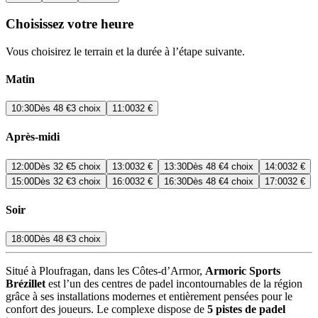
Choisissez votre heure
Vous choisirez le terrain et la durée à l’étape suivante.
Matin
10:30
Dès
48 €
3 choix
11:00
32 €
Après-midi
12:00
Dès
32 €
5 choix
13:00
32 €
13:30
Dès
48 €
4 choix
14:00
32 €
15:00
Dès
32 €
3 choix
16:00
32 €
16:30
Dès
48 €
4 choix
17:00
32 €
Soir
18:00
Dès
48 €
3 choix
Situé à Ploufragan, dans les Côtes-d’Armor,
Armoric Sports
Brézillet
est l’un des centres de padel incontournables de la région
grâce à ses installations modernes et entièrement pensées pour le
confort des joueurs. Le complexe dispose de
5 pistes de padel