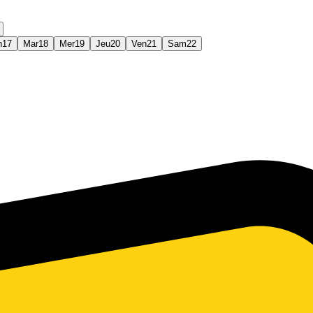
n
17
Mar
18
Mer
19
Jeu
20
Ven
21
Sam
22