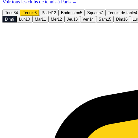
Voir tous les clubs de
tennis
à
Paris
→
Tous
34
Tennis
6
Padel
12
Badminton
5
Squash
7
Tennis de table
4
Dim
9
Lun
10
Mar
11
Mer
12
Jeu
13
Ven
14
Sam
15
Dim
16
Lu