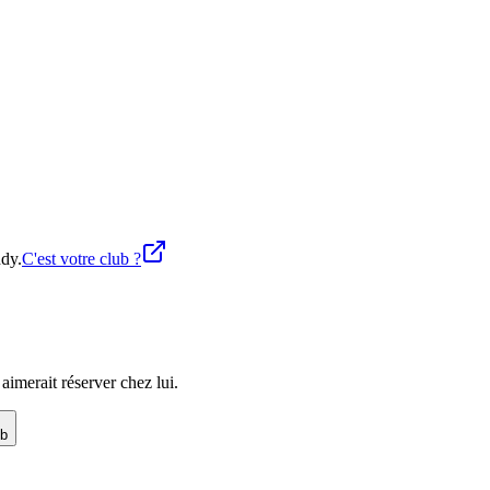
ddy.
C'est votre club ?
imerait réserver chez lui.
ub