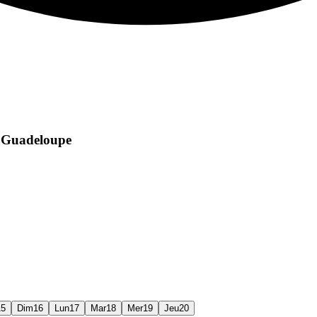
b Guadeloupe
15
Dim
16
Lun
17
Mar
18
Mer
19
Jeu
20