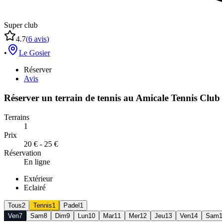
Super club
4.7
(
6
avis
)
•
Le Gosier
Réserver
Avis
Réserver un terrain de
tennis
au
Amicale Tennis Clu
Terrains
1
Prix
20 € - 25 €
Réservation
En ligne
Extérieur
Eclairé
Tous
2
Tennis
1
Padel
1
Ven
7
Sam
8
Dim
9
Lun
10
Mar
11
Mer
12
Jeu
13
Ven
14
Sam