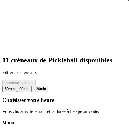
11 créneaux de Pickleball disponibles
Filtrer les créneaux
Intérieur
Court dur
60
min
90
min
120
min
Choisissez votre heure
Vous choisirez le terrain et la durée à l’étape suivante.
Matin