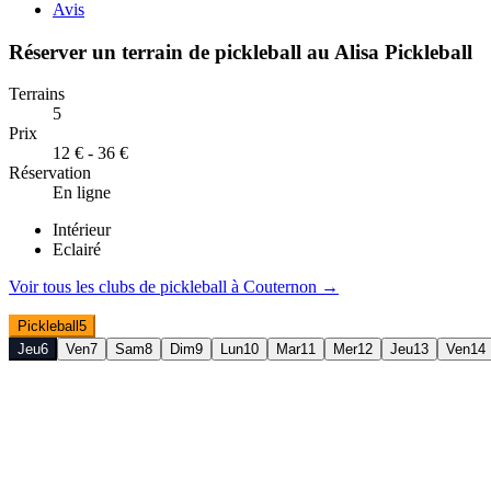
Avis
Réserver un terrain de
pickleball
au
Alisa Pickleball
Terrains
5
Prix
12 € - 36 €
Réservation
En ligne
Intérieur
Eclairé
Voir tous les clubs de
pickleball
à
Couternon
→
Pickleball
5
Jeu
6
Ven
7
Sam
8
Dim
9
Lun
10
Mar
11
Mer
12
Jeu
13
Ven
14