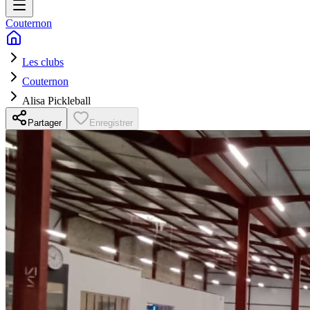
Couternon
Les clubs
Couternon
Alisa Pickleball
Partager
Enregistrer