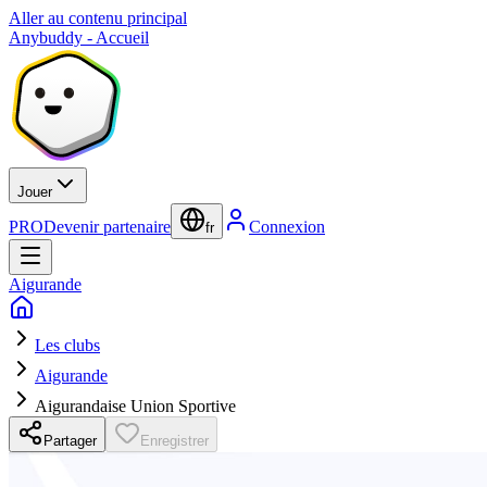
Aller au contenu principal
Anybuddy - Accueil
Jouer
PRO
Devenir partenaire
Connexion
fr
Aigurande
Les clubs
Aigurande
Aigurandaise Union Sportive
Partager
Enregistrer