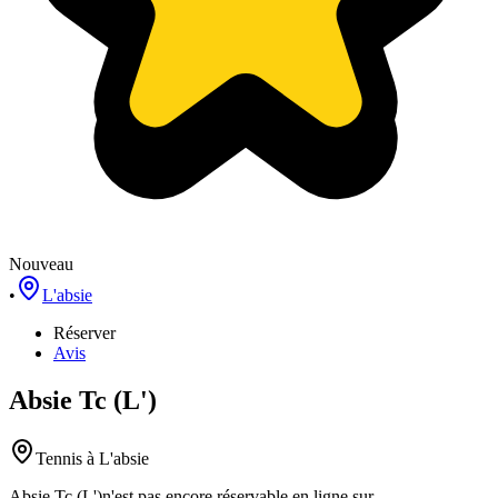
Nouveau
•
L'absie
Réserver
Avis
Absie Tc (L')
Tennis
à L'absie
Absie Tc (L')
n'est pas encore réservable en ligne sur