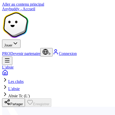
Aller au contenu principal
Anybuddy - Accueil
Jouer
PRO
Devenir partenaire
Connexion
fr
L'absie
Les clubs
L'absie
Absie Tc (L')
Partager
Enregistrer