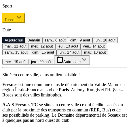
Sport
Tennis
Date
Aujourd'hui
Demain
sam.. 8 août
dim.. 9 août
lun.. 10 août
mar.. 11 août
mer.. 12 août
jeu.. 13 août
ven.. 14 août
sam.. 15 août
dim.. 16 août
lun.. 17 août
mar.. 18 août
mer.. 19 août
jeu.. 20 août
Autre date
Situé en centre ville, dans un lieu paisible !
Fresnes
est une commune dans le département du Val-de-Marne en
région Île-de-France au sud de
Paris
. Antony, Rungis et l'Haÿ-les-
Roses sont des villes limitrophes.
A.A.S Fresnes TC
se situe au centre ville ce qui facilite l'accès du
club par la proximité des transports en commun (RER, Bus) et de
ses possibilités de parking. Le Domaine départemental de Sceaux est
à quelques pas au nord-ouest du club.