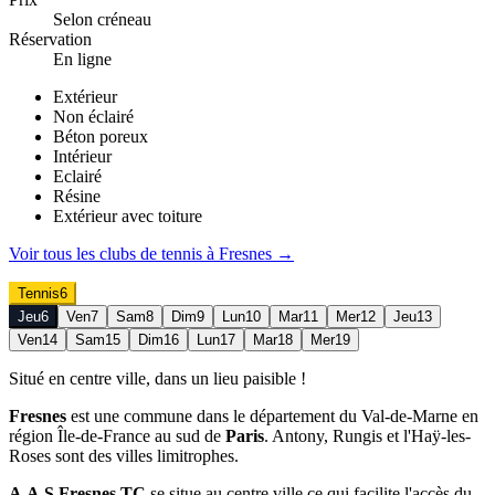
Selon créneau
Réservation
En ligne
Extérieur
Non éclairé
Béton poreux
Intérieur
Eclairé
Résine
Extérieur avec toiture
Voir tous les clubs de
tennis
à
Fresnes
→
Tennis
6
Jeu
6
Ven
7
Sam
8
Dim
9
Lun
10
Mar
11
Mer
12
Jeu
13
Ven
14
Sam
15
Dim
16
Lun
17
Mar
18
Mer
19
Situé en centre ville, dans un lieu paisible !
Fresnes
est une commune dans le département du Val-de-Marne en
région Île-de-France au sud de
Paris
. Antony, Rungis et l'Haÿ-les-
Roses sont des villes limitrophes.
A.A.S Fresnes TC
se situe au centre ville ce qui facilite l'accès du