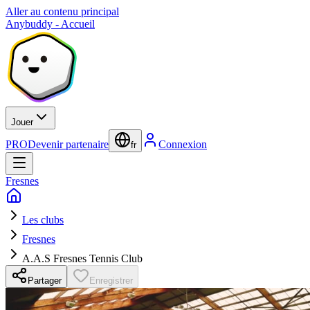
Aller au contenu principal
Anybuddy - Accueil
Jouer
PRO
Devenir partenaire
Connexion
fr
Fresnes
Les clubs
Fresnes
A.A.S Fresnes Tennis Club
Partager
Enregistrer