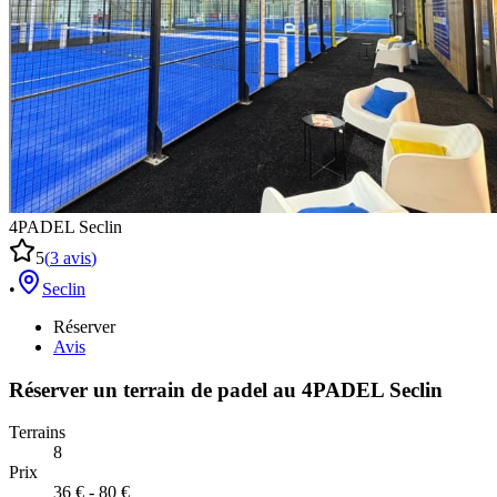
4PADEL Seclin
5
(
3
avis
)
•
Seclin
Réserver
Avis
Réserver un terrain de
padel
au
4PADEL Seclin
Terrains
8
Prix
36 € - 80 €