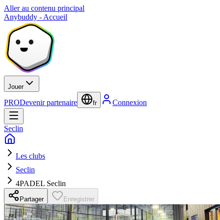
Aller au contenu principal
Anybuddy - Accueil
Jouer
PRO
Devenir partenaire
Connexion
fr
Seclin
Les clubs
Seclin
4PADEL Seclin
Partager
Enregistrer