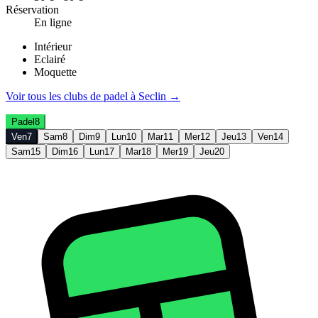
Réservation
En ligne
Intérieur
Eclairé
Moquette
Voir tous les clubs de
padel
à
Seclin
→
Padel
8
Ven
7
Sam
8
Dim
9
Lun
10
Mar
11
Mer
12
Jeu
13
Ven
14
Sam
15
Dim
16
Lun
17
Mar
18
Mer
19
Jeu
20