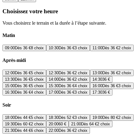
Choisissez votre heure
Vous choisirez le terrain et la durée à l’étape suivante.
Matin
09:00
Dès
36 €
8 choix
10:30
Dès
36 €
3 choix
11:00
Dès
36 €
2 choix
Après-midi
12:00
Dès
36 €
5 choix
12:30
Dès
36 €
2 choix
13:00
Dès
36 €
2 choix
13:30
Dès
36 €
5 choix
14:00
Dès
36 €
2 choix
14:30
36 €
15:00
Dès
36 €
5 choix
15:30
Dès
36 €
4 choix
16:00
Dès
36 €
3 choix
16:30
Dès
36 €
4 choix
17:00
Dès
36 €
3 choix
17:30
36 €
Soir
18:00
Dès
44 €
5 choix
18:30
Dès
52 €
3 choix
19:00
Dès
80 €
2 choix
19:30
Dès
60 €
2 choix
20:00
60 €
21:00
Dès
64 €
2 choix
21:30
Dès
44 €
6 choix
22:00
Dès
36 €
2 choix