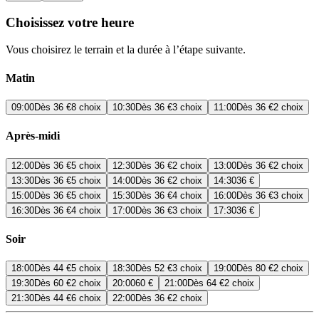
Choisissez votre heure
Vous choisirez le terrain et la durée à l’étape suivante.
Matin
09:00
Dès
36 €
8 choix
10:30
Dès
36 €
3 choix
11:00
Dès
36 €
2 choix
Après-midi
12:00
Dès
36 €
5 choix
12:30
Dès
36 €
2 choix
13:00
Dès
36 €
2 choix
13:30
Dès
36 €
5 choix
14:00
Dès
36 €
2 choix
14:30
36 €
15:00
Dès
36 €
5 choix
15:30
Dès
36 €
4 choix
16:00
Dès
36 €
3 choix
16:30
Dès
36 €
4 choix
17:00
Dès
36 €
3 choix
17:30
36 €
Soir
18:00
Dès
44 €
5 choix
18:30
Dès
52 €
3 choix
19:00
Dès
80 €
2 choix
19:30
Dès
60 €
2 choix
20:00
60 €
21:00
Dès
64 €
2 choix
21:30
Dès
44 €
6 choix
22:00
Dès
36 €
2 choix