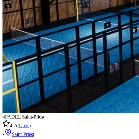
4PADEL Saint-Priest
4.7
(
3
avis
)
•
Saint-Priest