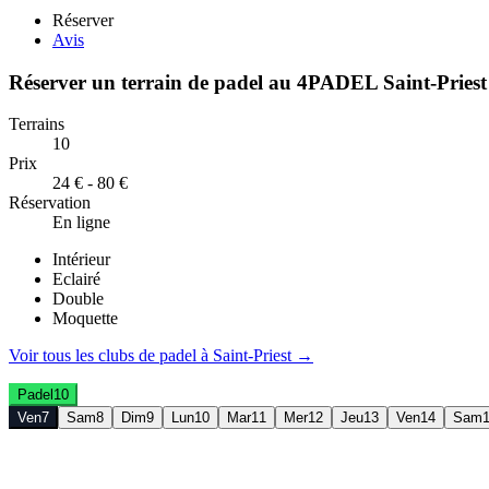
Réserver
Avis
Réserver un terrain de
padel
au
4PADEL Saint-Priest
Terrains
10
Prix
24 € - 80 €
Réservation
En ligne
Intérieur
Eclairé
Double
Moquette
Voir tous les clubs de
padel
à
Saint-Priest
→
Padel
10
Ven
7
Sam
8
Dim
9
Lun
10
Mar
11
Mer
12
Jeu
13
Ven
14
Sam