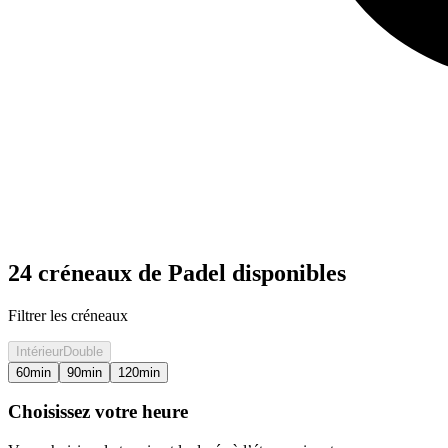
24 créneaux de Padel disponibles
Filtrer les créneaux
Intérieur
Double
60
min
90
min
120
min
Choisissez votre heure