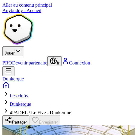
Aller au contenu principal
Anybuddy - Accueil
Jouer
PRO
Devenir partenaire
Connexion
fr
Dunkerque
Les clubs
Dunkerque
4PADEL / Le Five - Dunkerque
Partager
Enregistrer