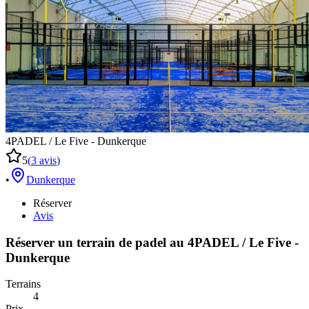
4PADEL / Le Five - Dunkerque
5
(
3
avis
)
•
Dunkerque
Réserver
Avis
Réserver un terrain de
padel
au
4PADEL / Le Five -
Dunkerque
Terrains
4
Prix