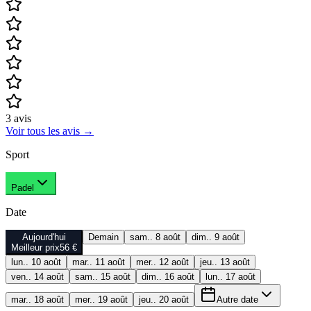
3
avis
Voir tous les avis
→
Sport
Padel
Date
Aujourd'hui
Demain
sam.. 8 août
dim.. 9 août
Meilleur prix
56 €
lun.. 10 août
mar.. 11 août
mer.. 12 août
jeu.. 13 août
ven.. 14 août
sam.. 15 août
dim.. 16 août
lun.. 17 août
mar.. 18 août
mer.. 19 août
jeu.. 20 août
Autre date