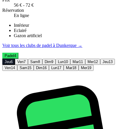
56 € - 72 €
Réservation
En ligne
Intérieur
Eclairé
Gazon artificiel
Voir tous les clubs de
padel
à
Dunkerque
→
Padel
4
Jeu
6
Ven
7
Sam
8
Dim
9
Lun
10
Mar
11
Mer
12
Jeu
13
Ven
14
Sam
15
Dim
16
Lun
17
Mar
18
Mer
19