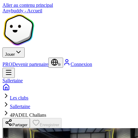
Aller au contenu principal
Anybuddy - Accueil
Jouer
PRO
Devenir partenaire
Connexion
fr
Sallertaine
Les clubs
Sallertaine
4PADEL Challans
Partager
Enregistrer