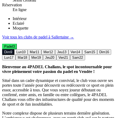
Selon créneau
Réservation
En ligne
Intérieur
Eclairé
Moquette
Voir tous les clubs de
padel
à
Sallertaine
→
Padel
3
Dim
9
Lun
10
Mar
11
Mer
12
Jeu
13
Ven
14
Sam
15
Dim
16
Lun
17
Mar
18
Mer
19
Jeu
20
Ven
21
Sam
22
Bienvenue au 4PADEL Challans, le spot incontournable pour
vivre pleinement votre passion du padel en Vendée !
Situé dans un cadre dynamique et convivial, le club vous ouvre ses
portes toute l’année pour découvrir ou redécouvrir ce sport en plein
essor, accessible à tous. Que vous soyez joueur débutant ou
confirmé, entre amis, en famille ou entre collègues, le 4PADEL
Challans vous offre des infrastructures de qualité pour des moments
de sport et de fun inoubliables.
Notre complexe dispose de plusieurs terrains dernière génération.
L’ambiance y est chaleureuse, avec un esprit club axé sur le partage